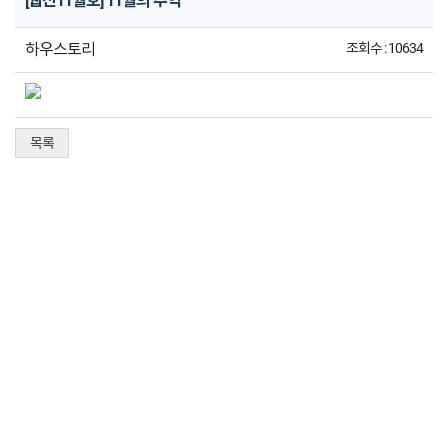
[웹진11월호] 11월의 추억
하우스토리
조회수 : 10634
목록